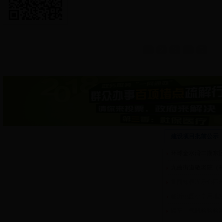
1
2
3
4
5
建设项目批前公示
环球金水湾二期东
九曲街道敬老院（
鲁商知春湖乐心园
临沂桃园小学用地
罐车、气瓶检验检