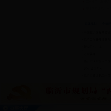
国家林产工业科技
青啤家园沂河水岸
总体规划
专项规
·
中国临沂国际商贸城电
·
临沂口岸开放业务配
·
新城吾悦广场
·
万城花开
·
临沂市河东区人民医
·
安泰-金升华府
·
临沂市建设职工中等