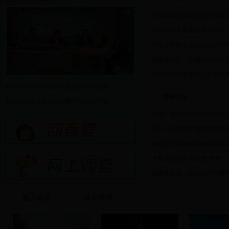
·
市规划局机关党员进社区报到开
·
河东分局开展廉政谈话活动
·
局领导带队开展工作纪律督
·
局领导对部门中层干部进行
·
市规划信息服务中心党支部开展
·
2018年06月11日临沂市规划局节目回放
专家论坛
·
2018年05月11日临沂市规划局节目回放
·
评论：乡村振兴须发展特色
·
韩正：构建科学便捷高效的
·
乡村振兴和城镇化如何融合
·
大数据让城市规划更“智慧”
·
国家发改委：特色小镇发展
魅力临沂
规划视频