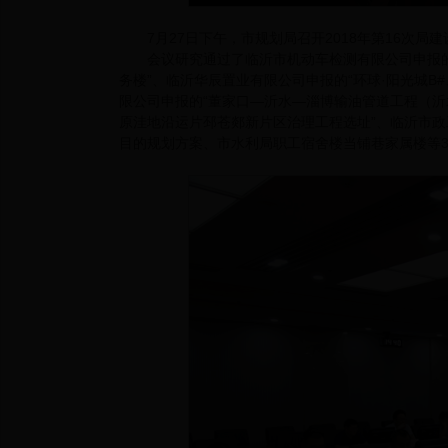
7月27日下午，市规划局召开2018年第16次
会议研究通过了临沂市机动车检测有限公司申报的
务楼”、临沂华辰置业有限公司申报的“环球·阳光城B#
限公司申报的“董家口—沂水—淄博输油管道工程（沂
原洼地沿运片邳苍郯新片区治理工程选址”、临沂市政
目的规划方案、市水利局职工宿舍楼当铺巷家属楼等