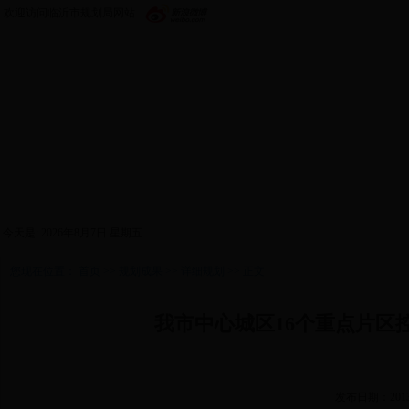
欢迎访问临沂市规划局网站
首页
政务公开
机构设置
新闻中心
政策
今天是:
2026年8月7日 星期五
您现在位置：
首页
>>
规划成果
>>
详细规划
>> 正文
我市中心城区16个重点片区
发布日期：2013/