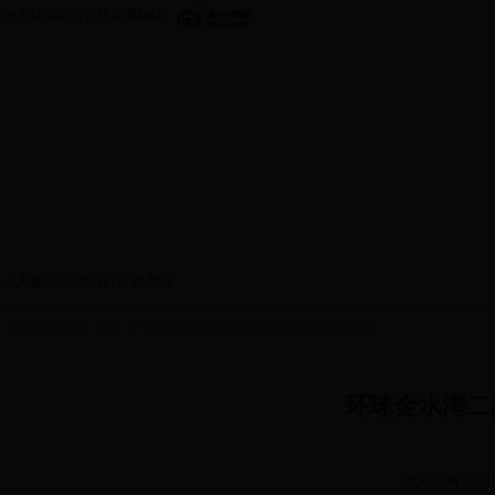
欢迎访问临沂市规划局网站
首页
政务公开
机构设置
新闻中心
政策
今天是:
2026年8月7日 星期五
您现在位置：
首页
>>
规划公示
>>
建设项目批前公示
>> 正文
环球金水湾二
发布日期：2018/