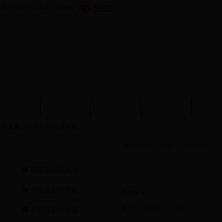
欢迎访问临沂市规划局网站
首页
政务公开
机构设置
新闻中心
政策
今天是:
2026年8月7日 星期五
您现在位置：
首页
>>
办证查询
办证查询>
项目选址意见书
用地规划许可证
项目编号
核字第371311201800012
工程规划许可证