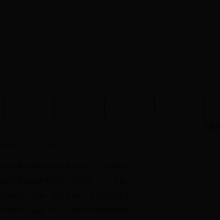
新闻中心
政策法规
规划公示
规划成果
现在位置：
首页
>>
政务公开
临沂市规划局2017年政府信息公开工作报告
临沂市规划局政务信息公开目录（2017年版）
对市政协十五届一次会议第631号提案的答复
对市政协十五届一次会议第626号提案的答复