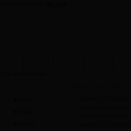
欢迎访问临沂市规划局网站
首页
政务公开
机构设置
新闻中心
政策
今天是:
2026年8月6日 星期四
您现在位置：
首页
>>
机关建设
机关建设>
市规划局机关党员进社区报
党建工作
河东分局开展廉政谈话活动
纪检监察
局领导带队开展工作纪律督
作风建设
局领导对部门中层干部进行