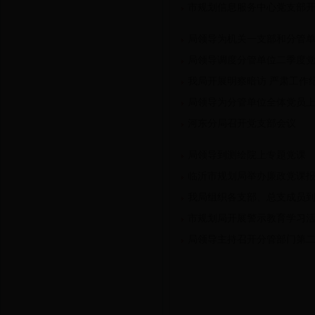
市规划信息服务中心党支部开展
局领导为机关一支部和分管
局领导调度分管单位二季度
我局开展明察暗访 严肃工作
局领导为分管单位全体党员
河东分局召开党支部会议
局领导到测绘院上专题党课
临沂市规划局举办廉政党课
我局组织各支部、总支成员
市规划局开展警示教育学习
局领导主持召开分管部门第