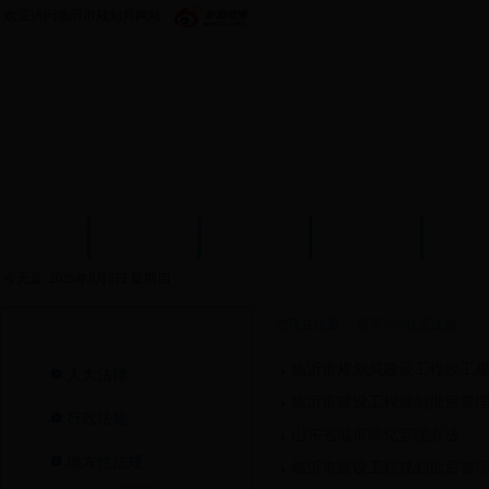
欢迎访问临沂市规划局网站
首页
政务公开
机构设置
新闻中心
政策
今天是:
2026年8月6日 星期四
您现在位置：
首页
>>
政策法规
政策法规>
临沂市规划局建设工程竣工
人大法律
临沂市建设工程规划批后管
行政法规
山东省城市绿化管理办法
地方性法规
临沂市建设工程规划批后管