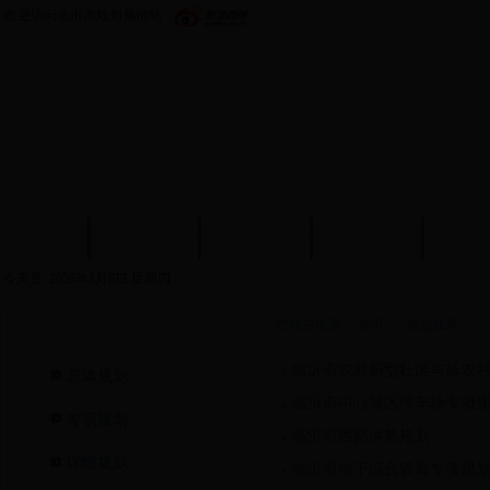
欢迎访问临沂市规划局网站
首页
政务公开
机构设置
新闻中心
政策
今天是:
2026年8月6日 星期四
您现在位置：
首页
>>
规划成果
规划成果>
临沂市农村新型社区与新农村布局
总体规划
临沂市中心城区停车场专项
专项规划
临沂市西部供热规划
详细规划
临沂市地下综合管廊专项规