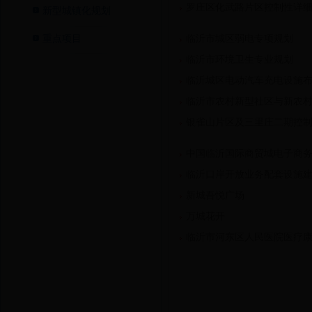
罗庄区化武路片区控制性详
新型城镇化规划
重点项目
临沂市城区弱电专项规划
临沂市环境卫生专业规划
临沂城区电动汽车充电设施
临沂市农村新型社区与新农村布局
银雀山片区及三里庄二期控
中国临沂国际商贸城电子商
临沂口岸开放业务配套设施
新城吾悦广场
万城花开
临沂市河东区人民医院医疗