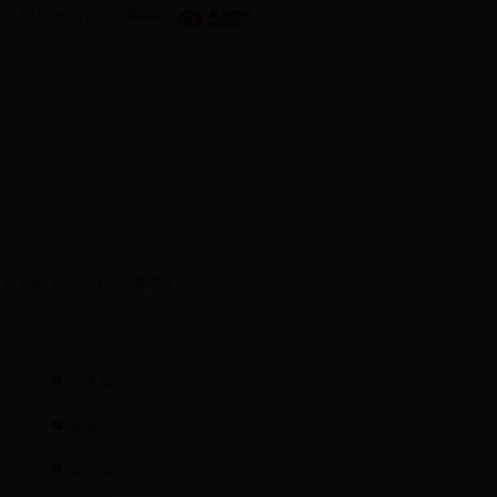
欢迎访问临沂市规划局网站
首页
政务公开
机构设置
新闻中心
政策
今天是:
2026年8月9日 星期日
您现在位置：
首页
>>
规划成果
>>
规划成果>
重点项目>
总体规划
专项规划
详细规划