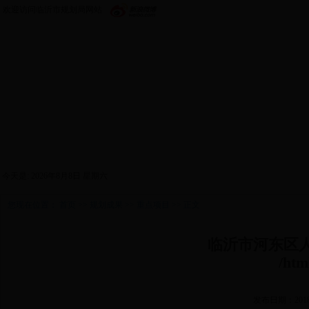
欢迎访问临沂市规划局网站
首页
政务公开
机构设置
新闻中心
政策
今天是:
2026年8月8日 星期六
您现在位置：
首页
>>
规划成果
>>
重点项目
>> 正文
临沂市河东区
/htm
发布日期：2018/